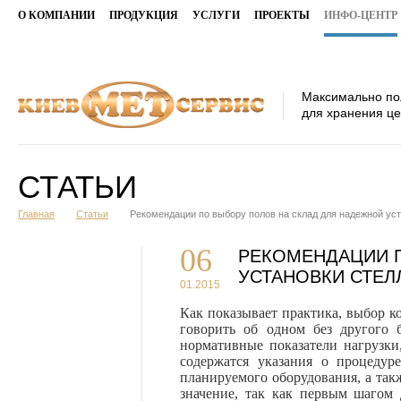
О КОМПАНИИ
ПРОДУКЦИЯ
УСЛУГИ
ПРОЕКТЫ
ИНФО-ЦЕНТР
Максимально по
для хранения ц
СТАТЬИ
Главная
Статьи
Рекомендации по выбору полов на склад для надежной ус
06
РЕКОМЕНДАЦИИ П
УСТАНОВКИ СТЕЛ
01.2015
Как показывает практика, выбор 
говорить об одном без другого
норматив­ные показатели нагрузк
содержатся указания о процедур
планируемого оборудования, а так
значение, так как первым шагом