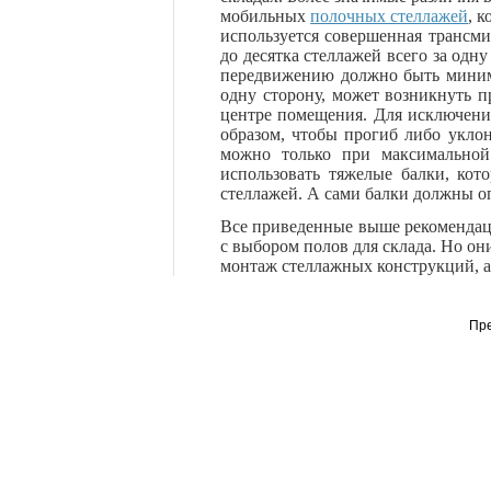
мобильных
полочных стеллажей
, 
используется совершенная трансми
до десятка стеллажей всего за одн
передвижению должно быть минима
одну сторону, может возникнуть 
центре помещения. Для исключени
образом, чтобы прогиб либо уклон
можно только при максимальной 
использовать тяжелые балки, ко
стеллажей. А сами балки должны оп
Все приведенные выше рекомендац
с выбором полов для склада. Но о
монтаж стеллажных конструкций, 
Пр