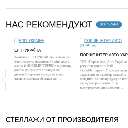
НАС РЕКОМЕНДУЮТ
Все письма
ЕЛІТ-УКРАЇНА
ПОРШЕ ІНТЕР АВТО УКР
Компанія «ЕЛІТ-УКРАЇНА» найбільший
імпортер автозапчастин в Україні, дякує
ТОВ «Порше Інтер Авто Україна» 
компанії «КИЇВМЕТСЕРВІС» за успішну
року співпрацює із ТОВ
реалізацію проектів з обладнання
«КиївМетСервіс». У процесі співпр
дистриб'юторських складів запасних
зверталися до вашої організації та
частин стелажним обладнанням…
обладнали вашою продукцією наш
складські приміщення. Крім
конкурентного ціноутворення...
СТЕЛЛАЖИ ОТ ПРОИЗВОДИТЕЛЯ