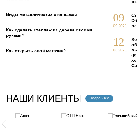
ре
09
Виды металлических стеллажей
Ст
Dr
ре
09.2021
Как сделать стеллаж из дерева своими
руками?
12
Хо
об
вы
03.2021
Как открыть свой магазин?
(М
хо
Co
НАШИ КЛИЕНТЫ
Подробнее