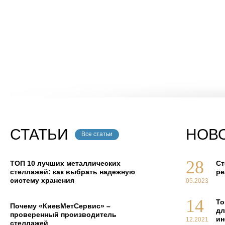
бой
СТАТЬИ
НОВ
Все статьи
28
ТОП 10 лучших металлических
Ст
стеллажей: как выбрать надежную
ре
систему хранения
05.2023
14
То
Почему «КиевМетСервис» –
дл
проверенный производитель
ин
12.2021
стеллажей