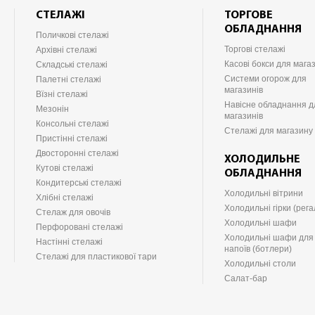
СТЕЛАЖІ
ТОРГОВЕ
ОБЛАДНАННЯ
Поличкові стелажі
Торгові стелажі
Архівні стелажі
Касові бокси для мага
Складські стелажі
Системи огорож для
Палетні стелажі
магазинів
Вїзні стелажі
Навісне обладнання д
Мезонін
магазинів
Консольні стелажі
Стелажі для магазину
Пристінні стелажі
Двосторонні стелажі
ХОЛОДИЛЬНЕ
Кутові стелажі
ОБЛАДНАННЯ
Кондитерські стелажі
Холодильні вітрини
Хлібні стелажі
Холодильні гірки (рега
Стелаж для овочів
Холодильні шафи
Перфоровані стелажі
Холодильні шафи для
Настінні стелажі
напоїв (ботлери)
Стелажі для пластикової тари
Холодильні столи
Салат-бар