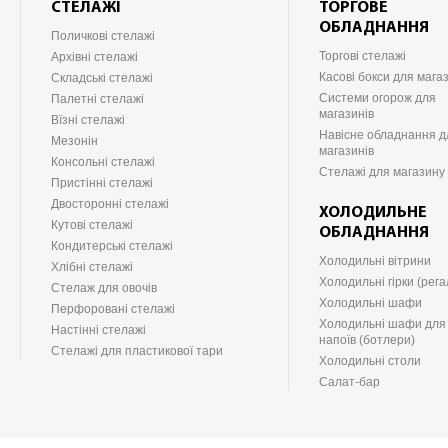
СТЕЛАЖІ
ТОРГОВЕ
ОБЛАДНАННЯ
Поличкові стелажі
Торгові стелажі
Архівні стелажі
Касові бокси для мага
Складські стелажі
Системи огорож для
Палетні стелажі
магазинів
Вїзні стелажі
Навісне обладнання д
Мезонін
магазинів
Консольні стелажі
Стелажі для магазину
Пристінні стелажі
Двосторонні стелажі
ХОЛОДИЛЬНЕ
Кутові стелажі
ОБЛАДНАННЯ
Кондитерські стелажі
Холодильні вітрини
Хлібні стелажі
Холодильні гірки (рега
Стелаж для овочів
Холодильні шафи
Перфоровані стелажі
Холодильні шафи для
Настінні стелажі
напоїв (ботлери)
Стелажі для пластикової тари
Холодильні столи
Салат-бар