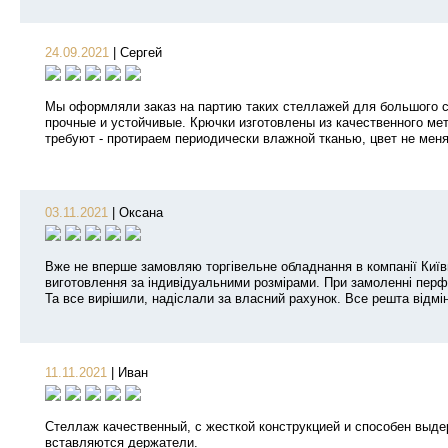
24.09.2021
|
Сергей
Мы оформляли заказ на партию таких стеллажей для большого ст
прочные и устойчивые. Крючки изготовлены из качественного мет
требуют - протираем периодически влажной тканью, цвет не меня
03.11.2021
|
Оксана
Вже не вперше замовляю торгівельне обладнання в компанії Київм
виготовлення за індивідуальними розмірами. При замоленні перфо
Та все вирішили, надіслали за власний рахунок. Все решта відмі
11.11.2021
|
Иван
Стеллаж качественный, с жесткой конструкцией и способен выде
вставляются держатели.