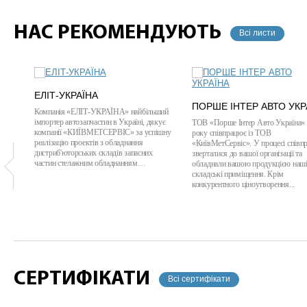
НАС РЕКОМЕНДУЮТЬ
Всі листи
ЕЛІТ-УКРАЇНА
ПОРШЕ ІНТЕР АВТО УКР
Компанія «ЕЛІТ-УКРАЇНА» найбільший
імпортер автозапчастин в Україні, дякує
ТОВ «Порше Інтер Авто Україна» 
компанії «КИЇВМЕТСЕРВІС» за успішну
року співпрацює із ТОВ
реалізацію проектів з обладнання
«КиївМетСервіс». У процесі співпр
дистриб'юторських складів запасних
зверталися до вашої організації та
частин стелажним обладнанням…
обладнали вашою продукцією наш
складські приміщення. Крім
конкурентного ціноутворення...
СЕРТИФІКАТИ
Всі сертифікати