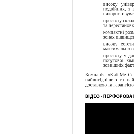
високу уніве
подвійних, з 
використовуват
простоту скла
та перестановк
компактні розм
зонах підвищен
високу естет
максимально ор
простоту у до
побутової хі
зовнішніх факт
Компанія «КиївМетС
найвигіднішою та на
доставкою та гарантією
ВІДЕО - ПЕРФОРОВАН