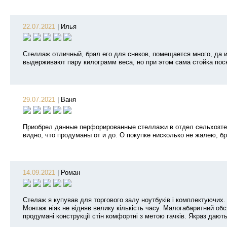
22.07.2021
|
Илья
Стеллаж отличный, брал его для снеков, помещается много, да и
выдерживают пару килограмм веса, но при этом сама стойка поск
29.07.2021
|
Ваня
Приобрел данные перфорированные стеллажи в отдел сельхозтехн
видно, что продуманы от и до. О покупке нисколько не жалею, б
14.09.2021
|
Роман
Стелаж я купував для торгового залу ноутбуків і комплектуючих. 
Монтаж ніяк не відняв велику кількість часу. Малогабаритний обс
продумані конструкції стін комфортні з метою гачків. Якраз дают