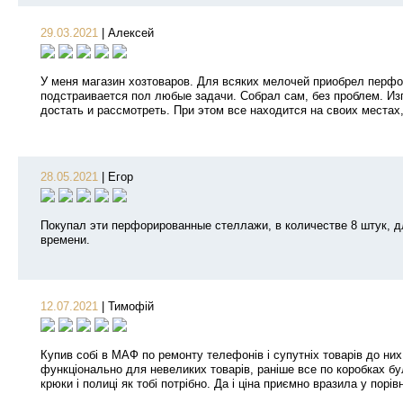
29.03.2021
|
Алексей
У меня магазин хозтоваров. Для всяких мелочей приобрел перфо
подстраивается пол любые задачи. Собрал сам, без проблем. Изг
достать и рассмотреть. При этом все находится на своих местах,
28.05.2021
|
Егор
Покупал эти перфорированные стеллажи, в количестве 8 штук, дл
времени.
12.07.2021
|
Тимофій
Купив собі в МАФ по ремонту телефонів і супутніх товарів до них
функціонально для невеликих товарів, раніше все по коробках бу
крюки і полиці як тобі потрібно. Да і ціна приємно вразила у порів