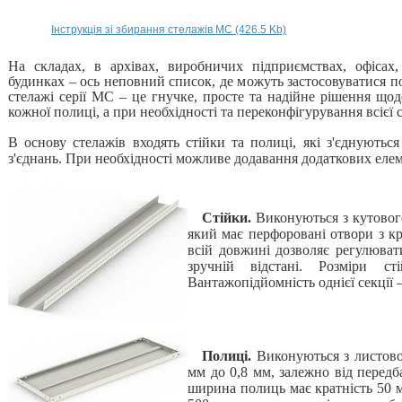
Інструкція зі збирання стелажів МС (426.5 Kb)
На складах, в архівах, виробничих підприємствах, офісах
будинках – ось неповний список, де можуть застосовуватися по
стелажі серії МС – це гнучке, просте та надійне рішення щод
кожної полиці, а при необхідності та переконфігурування всієї 
В основу стелажів входять стійки та полиці, які з'єднують
з'єднань. При необхідності можливе додавання додаткових елем
Стійки.
Виконуються з кутовог
який має перфоровані отвори з кр
всій довжині дозволяє регулюват
зручній відстані. Розміри 
Вантажопідйомність однієї секції –
Полиці.
Виконуються з листово
мм до 0,8 мм, залежно від перед
ширина полиць має кратність 50