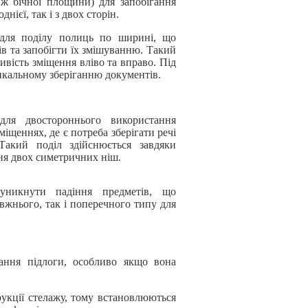
вж бічної площини) для запобігання
нієї, так і з двох сторін.
для поділу полиць по ширині, що
рів та запобігти їх змішуванню. Такий
ивість зміщення вліво та вправо. Під
икальному зберіганню документів.
ля двостороннього використання
иміщеннях, де є потреба зберігати речі
Такий поділ здійснюється завдяки
ння двох симетричних ніш.
никнути падіння предметів, що
овжнього, так і поперечного типу для
ання підлоги, особливо якщо вона
рукції стелажу, тому встановлюються