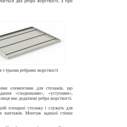
чається два ребра жорсткості, а при
 з трьома ребрами жорсткості
ими елементами для стелажів, що
дання «сходинками», «уступами»,
лиця має додаткові ребра жорсткості.
ній площині стелажу і служать для
х вантажів. Монтаж задньої стінки