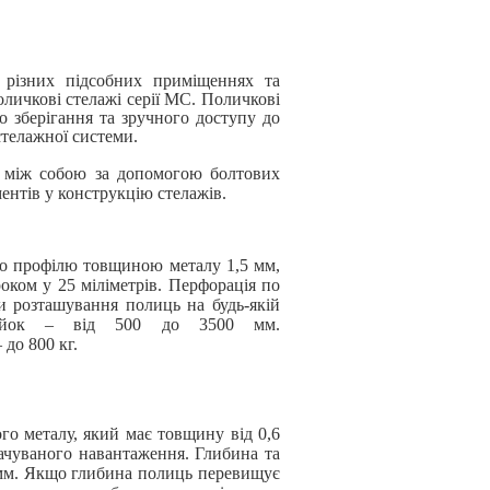
, різних підсобних приміщеннях та
личкові стелажі серії МС. Поличкові
о зберігання та зручного доступу до
стелажної системи.
ся між собою за допомогою болтових
ентів у конструкцію стелажів.
о профілю товщиною металу 1,5 мм,
оком у 25 міліметрів. Перфорація по
и розташування полиць на будь-якій
стійок – від 500 до 3500 мм.
 до 800 кг.
го металу, який має товщину від 0,6
бачуваного навантаження. Глибина та
 мм. Якщо глибина полиць перевищує