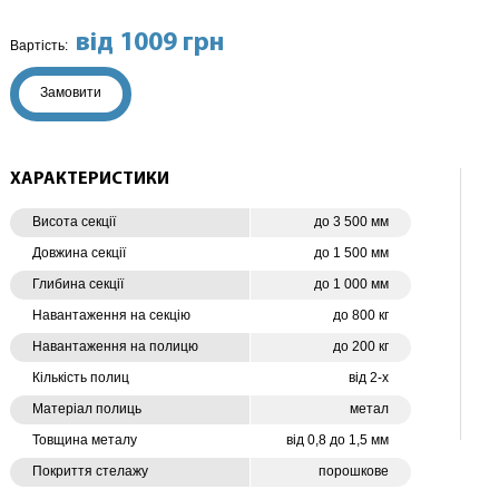
від 1009 грн
Вартість:
Замовити
ХАРАКТЕРИСТИКИ
Висота секції
до 3 500 мм
Довжина секції
до 1 500 мм
Глибина секції
до 1 000 мм
Навантаження на секцію
до 800 кг
Навантаження на полицю
до 200 кг
Кількість полиц
від 2-х
Матеріал полиць
метал
Товщина металу
від 0,8 до 1,5 мм
Покриття стелажу
порошкове