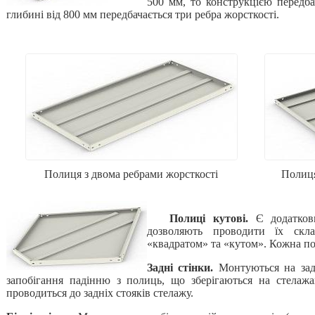
500 мм, то конструкцією передба
глибині від 800 мм передбачається три ребра жорсткості.
Полиця з двома ребрами жорсткості
Полиця
Полиці кутові.
Є додатков
дозволяють проводити їх скла
«квадратом» та «кутом». Кожна по
Задні стінки.
Монтуються на зад
запобігання падінню з полиць, що зберігаються на стелажа
проводиться до задніх стояків стелажу.