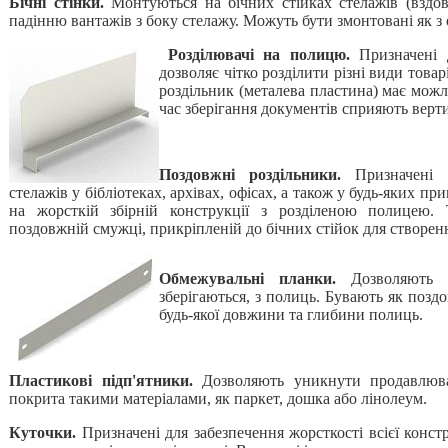
Бічні стінки.
Монтуються на бічних стійках стелажів (вздо
падінню вантажів з боку стелажу. Можуть бути змонтовані як з од
Розділювачі на полицю.
Призначені 
дозволяє чітко розділити різні види това
роздільник (металева пластина) має можл
час зберігання документів сприяють верт
Поздовжні роздільники.
Призначені д
стелажів у бібліотеках, архівах, офісах, а також у будь-яких пр
на жорсткій збірній конструкції з розділеною полицею. 
поздовжній смужці, прикріпленій до бічних стійок для створе
Обмежувальні планки.
Дозволяють у
зберігаються, з полиць. Бувають як позд
будь-якої довжини та глибини полиць.
Пластикові підп'ятники.
Дозволяють уникнути продавлюв
покрита такими матеріалами, як паркет, дошка або лінолеум.
Куточки.
Призначені для забезпечення жорсткості всієї конст