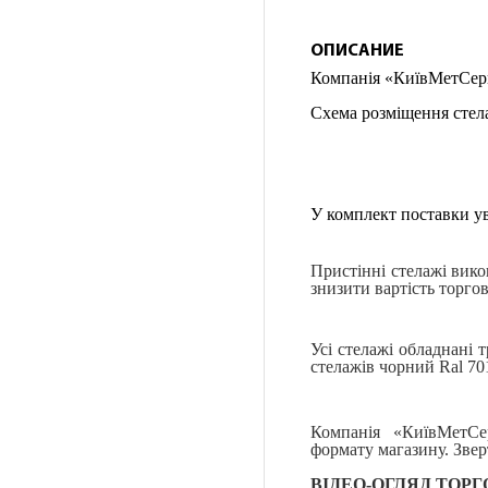
ОПИСАНИЕ
Компанія «КиївМетСерві
Схема розміщення стела
У комплект поставки ув
Пристінні стелажі вико
знизити вартість торгов
Усі стелажі обладнані 
стелажів чорний Ral 70
Компанія «КиївМетСе
формату магазину. Звер
ВІДЕО-ОГЛЯД ТОР