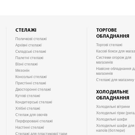
СТЕЛАЖІ
ТОРГОВЕ
ОБЛАДНАННЯ
Поличкові стелажі
Торгові стелажі
Архівні стелажі
Касові бокси для мага
Складські стелажі
Системи огорож для
Палетні стелажі
магазинів
Вїзні стелажі
Навісне обладнання д
Мезонін
магазинів
Консольні стелажі
Стелажі для магазину
Пристінні стелажі
Двосторонні стелажі
ХОЛОДИЛЬНЕ
Кутові стелажі
ОБЛАДНАННЯ
Кондитерські стелажі
Холодильні вітрини
Хлібні стелажі
Холодильні гірки (рега
Стелаж для овочів
Холодильні шафи
Перфоровані стелажі
Холодильні шафи для
Настінні стелажі
напоїв (ботлери)
Стелажі для пластикової тари