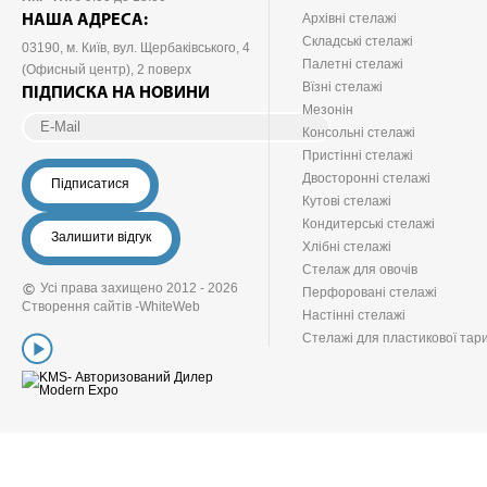
Архівні стелажі
НАША АДРЕСА:
Складські стелажі
03190
, м.
Київ
, вул. Щербаківського, 4
Палетні стелажі
(Офисный центр), 2 поверх
Вїзні стелажі
ПІДПИСКА НА НОВИНИ
Мезонін
Консольні стелажі
Пристінні стелажі
Двосторонні стелажі
Підписатися
Кутові стелажі
Кондитерські стелажі
Залишити відгук
Хлібні стелажі
Стелаж для овочів
Усі права захищено 2012 - 2026
Перфоровані стелажі
Створення сайтів -
WhiteWeb
Настінні стелажі
Стелажі для пластикової тар