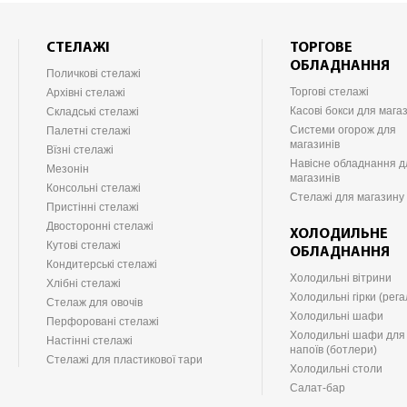
СТЕЛАЖІ
ТОРГОВЕ
ОБЛАДНАННЯ
Поличкові стелажі
Торгові стелажі
Архівні стелажі
Касові бокси для мага
Складські стелажі
Системи огорож для
Палетні стелажі
магазинів
Вїзні стелажі
Навісне обладнання д
Мезонін
магазинів
Консольні стелажі
Стелажі для магазину
Пристінні стелажі
Двосторонні стелажі
ХОЛОДИЛЬНЕ
Кутові стелажі
ОБЛАДНАННЯ
Кондитерські стелажі
Холодильні вітрини
Хлібні стелажі
Холодильні гірки (рега
Стелаж для овочів
Холодильні шафи
Перфоровані стелажі
Холодильні шафи для
Настінні стелажі
напоїв (ботлери)
Стелажі для пластикової тари
Холодильні столи
Салат-бар