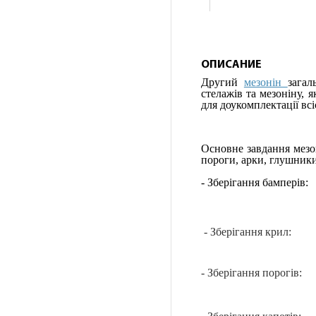
ОПИСАНИЕ
Другий
мезонін
загал
стелажів та мезоніну, 
для доукомплектації всі
Основне завдання мезон
пороги, арки, глушники
- Зберігання бамперів:
- Зберігання крил:
- Зберігання порогів: