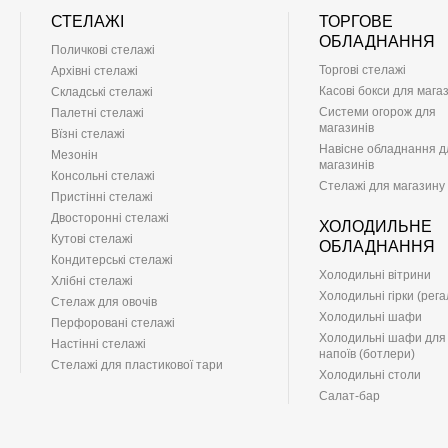
СТЕЛАЖІ
ТОРГОВЕ
ОБЛАДНАННЯ
Поличкові стелажі
Торгові стелажі
Архівні стелажі
Касові бокси для мага
Складські стелажі
Системи огорож для
Палетні стелажі
магазинів
Вїзні стелажі
Навісне обладнання д
Мезонін
магазинів
Консольні стелажі
Стелажі для магазину
Пристінні стелажі
Двосторонні стелажі
ХОЛОДИЛЬНЕ
Кутові стелажі
ОБЛАДНАННЯ
Кондитерські стелажі
Холодильні вітрини
Хлібні стелажі
Холодильні гірки (рега
Стелаж для овочів
Холодильні шафи
Перфоровані стелажі
Холодильні шафи для
Настінні стелажі
напоїв (ботлери)
Стелажі для пластикової тари
Холодильні столи
Салат-бар