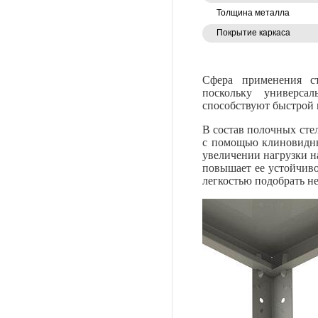
Толщина металла
Покрытие каркаса
Сфера применения с
поскольку
универса
способствуют быстрой 
В состав полочных сте
с помощью
клиновидны
увеличении нагрузки н
повышает ее устойчив
легкостью подобрать н