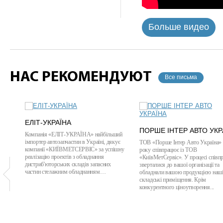
Больше видео
НАС РЕКОМЕНДУЮТ
Все письма
ЕЛІТ-УКРАЇНА
ПОРШЕ ІНТЕР АВТО УКР
Компанія «ЕЛІТ-УКРАЇНА» найбільший
імпортер автозапчастин в Україні, дякує
ТОВ «Порше Інтер Авто Україна» 
компанії «КИЇВМЕТСЕРВІС» за успішну
року співпрацює із ТОВ
реалізацію проектів з обладнання
«КиївМетСервіс». У процесі співпр
дистриб'юторських складів запасних
зверталися до вашої організації та
частин стелажним обладнанням…
обладнали вашою продукцією наш
складські приміщення. Крім
конкурентного ціноутворення...