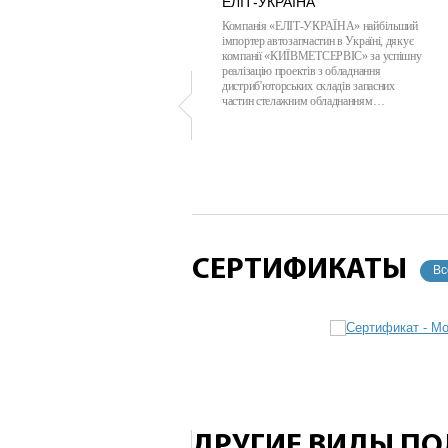
ЕЛІТ-УКРАЇНА
Компанія «ЕЛІТ-УКРАЇНА» найбільший
імпортер автозапчастин в Україні, дякує
компанії «КИЇВМЕТСЕРВІС» за успішну
реалізацію проектів з обладнання
дистриб'юторських складів запасних
частин стелажним обладнанням…
СЕРТИФИКАТЫ
Вс
ДРУГИЕ ВИДЫ П