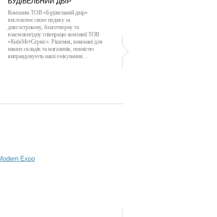
БУДІВЕЛЬНИЙ ДВІР
КАРКАТ ФЕШН
Компанія ТОВ «Будівельний двір»
ТОВ «КАРКАТ ФЕШН» висловлює
висловлює свою подяку за
подяку ТОВ «КИЇВМЕТСЕРВІС» за
довгострокову, благотворну та
професіоналізм та чіткість у виконанні
взаємовигідну співпрацю компанії ТОВ
зобов'язань. Протягом усього періоду
«КиївМетСервіс». Рішення, виконані для
співробітництва Ваша компанія проявила
наших складів та магазинів, повністю
себе як надійний та сумлінний партнер…
виправдовують наші очікування…