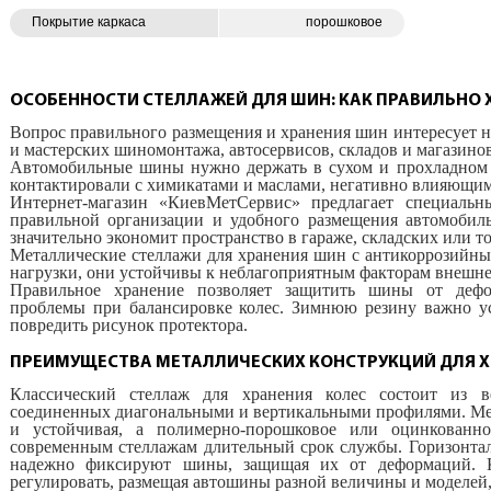
Покрытие каркаса
порошковое
ОСОБЕННОСТИ СТЕЛЛАЖЕЙ ДЛЯ ШИН: КАК ПРАВИЛЬНО 
Вопрос правильного размещения и хранения шин интересует не
и мастерских шиномонтажа, автосервисов, складов и магазинов
Автомобильные шины нужно держать в сухом и прохладном 
контактировали с химикатами и маслами, негативно влияющим
Интернет-магазин «КиевМетСервис» предлагает специальн
правильной организации и удобного размещения автомобил
значительно экономит пространство в гараже, складских или 
Металлические стеллажи для хранения шин с антикоррозий
нагрузки, они устойчивы к неблагоприятным факторам внешне
Правильное хранение позволяет защитить шины от дефо
проблемы при балансировке колес. Зимнюю резину важно ус
повредить рисунок протектора.
ПРЕИМУЩЕСТВА МЕТАЛЛИЧЕСКИХ КОНСТРУКЦИЙ ДЛЯ 
Классический стеллаж для хранения колес состоит из ве
соединенных диагональными и вертикальными профилями. Ме
и устойчивая, а полимерно-порошковое или оцинкованно
современным стеллажам длительный срок службы. Горизонта
надежно фиксируют шины, защищая их от деформаций. К
регулировать, размещая автошины разной величины и моделей, в