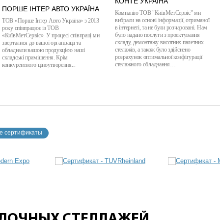
КОНТЕ УКРАЇНА
ПОРШЕ ІНТЕР АВТО УКРАЇНА
Компанію ТОВ "КиївМетСервіс" ми
вибрали на основі інформації, отриманої
ТОВ «Порше Інтер Авто Україна» з 2013
в інтернеті, та не були розчаровані. Нам
року співпрацює із ТОВ
було надано послуги з проектування
«КиївМетСервіс». У процесі співпраці ми
складу, демонтажу висотних палетних
зверталися до вашої організації та
стелажів, а також було здійснено
обладнали вашою продукцією наші
розрахунок оптимальної конфігурації
складські приміщення. Крім
стелажного обладнання…
конкурентного ціноутворення...
е сертификаты
ОЛОЧНЫХ СТЕЛЛАЖЕЙ