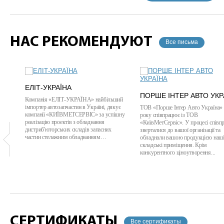
НАС РЕКОМЕНДУЮТ
Все письма
ЕЛІТ-УКРАЇНА
ПОРШЕ ІНТЕР АВТО УКР
Компанія «ЕЛІТ-УКРАЇНА» найбільший
імпортер автозапчастин в Україні, дякує
ТОВ «Порше Інтер Авто Україна» 
компанії «КИЇВМЕТСЕРВІС» за успішну
року співпрацює із ТОВ
реалізацію проектів з обладнання
«КиївМетСервіс». У процесі співпр
дистриб'юторських складів запасних
зверталися до вашої організації та
частин стелажним обладнанням…
обладнали вашою продукцією наш
складські приміщення. Крім
конкурентного ціноутворення...
СЕРТИФИКАТЫ
Все сертификаты