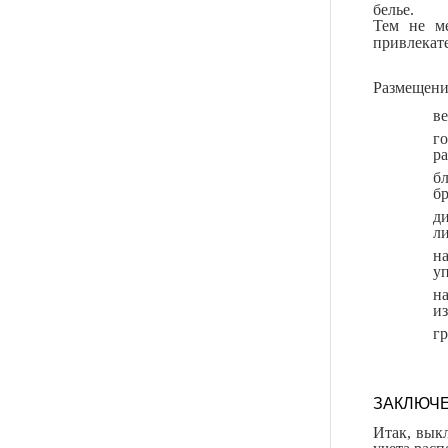
белье.
Тем не м
привлекат
Размещение
в
г
р
б
бр
д
ли
н
уп
н
из
г
ЗАКЛЮЧ
Итак, выкл