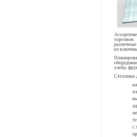
Ассортиме
торговом 
различные
из ключевы
Планиров
оборудова
хлеба, фр
Стеллажи 
к
и
в
у
н
т
с
о