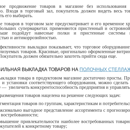
ное продвижение товаров в магазине без использования 
о. Входя в торговый зал, покупатель должен видеть весь то
ть его выбирать.
е товаров в торговом зале предусматривает и его временное 
 больших супермаркетах применяются пристенный и островно
льше подойдут навесные полки и пристенные системы и
стью и антикоррозийностью.
фективности выкладки показывает, что торговое оборудование
ализуемых товаров. Красивые, оригинально оформленные витри
Покупатель должен обязательно захотеть прийти сюда еще.
ВИЛЬНАЯ ВЫКЛАДКА ТОВАРОВ НА
ПОЛОЧНЫХ СТЕЛЛА
ыкладки товара в продуктовом магазине достаточно просты. П
 и установки соответствующего оборудования, можно сделать
е — увеличить конкурентоспособность предприятия и управлять
 размещения товаров нацелена на решение следующих задач:
гментация товаров по группам, характеристикам и потребительс
аксимально выгодное представление ассортимента с прогнозир
 востребованности;
овышение привлекательности наиболее востребованных товар
купателей к конкретному товару;