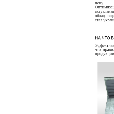
цену.
Оптимизац
актуальн
обладающе
стал укра
НА ЧТО 
Эффективн
что прави
продукции