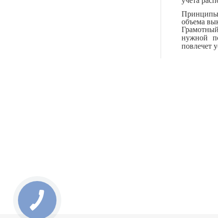
учета рас
Принципы 
объема вы
Грамотный
нужной по
повлечет 