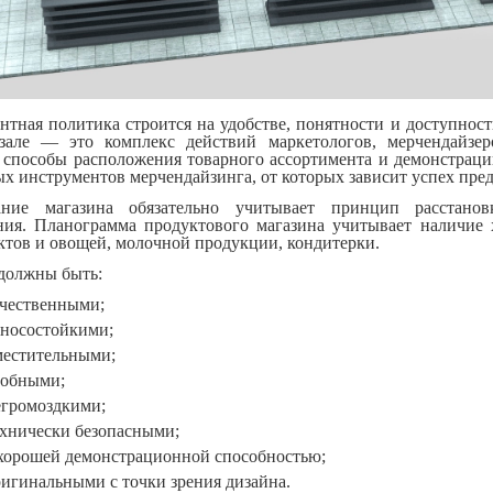
нтная политика строится на удобстве, понятности и доступност
зале — это комплекс действий маркетологов, мерчендайзе
 способы расположения товарного ассортимента и демонстраци
х инструментов мерчендайзинга, от которых зависит успех пред
ание магазина обязательно учитывает принцип расстано
ния. Планограмма продуктового магазина учитывает наличие
уктов и овощей, молочной продукции, кондитерки.
должны быть:
ачественными;
зносостойкими;
местительными;
добными;
егромоздкими;
ехнически безопасными;
 хорошей демонстрационной способностью;
ригинальными с точки зрения дизайна.