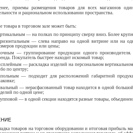
енее, приемы размещения товаров для всех магазинов оди
ельности и рациональном использовании пространства.
 товара в торговом зале может быть:
ертикальным — на полках по принципу сверху вниз. Более крупн
оризонтальным — слева направо на одной витрине или на од
азмеров продукции или цены;
лочным — группирование продукции одного производителя.
енда. Покупатель быстрее находит искомый товар;
исплейным — раскладка изделий на персональном вертикальном 
бо по центру;
апольным — подходит для расположений габаритной продукц
аковке;
авальный — нерасфасованный товар находится в одной большой 
делий по одной цене;
рупповой — в одной секции находятся разные товары, объедине
ЕНИЕ
адка товаров на торговом оборудовании и итоговая прибыль ма