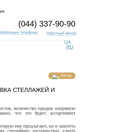
ия
(044) 337-90-90
Мобильные телефоны
Обратный звонок
UA
RU
Назад
ОВКА СТЕЛЛАЖЕЙ И
истов, количество продаж напрямую
жно, что это будет: ассортимент
оторую ему предлагают, но и захотеть
тях, специфике, достоинствах, узнать