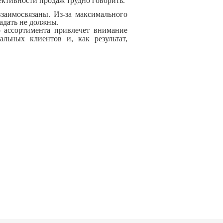
ективности продаж трудно говорить.
заимосвязаны. Из-за максимального
адать не должны.
о ассортимента привлечет внимание
льных клиентов и, как результат,