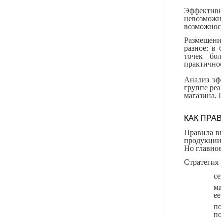
Эффектив
невозможн
возможнос
Размещени
разное: в
точек бо
практично
Анализ эф
группе ре
магазина. 
КАК ПРА
Правила в
продукции
Но главно
Стратегия
се
м
ее
п
по