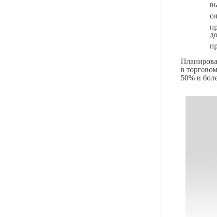
в
си
п
до
п
Планирова
в торгово
50% и боле