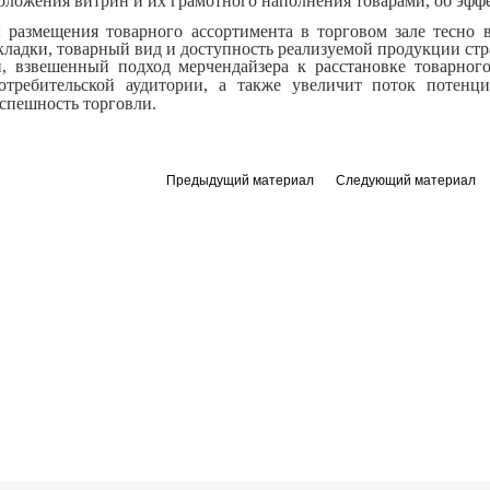
положения витрин и их грамотного наполнения товарами, об эфф
размещения товарного ассортимента в торговом зале тесно в
кладки, товарный вид и доступность реализуемой продукции стр
, взвешенный подход мерчендайзера к расстановке товарног
требительской аудитории, а также увеличит поток потенциа
успешность торговли.
Предыдущий материал
Следующий материал