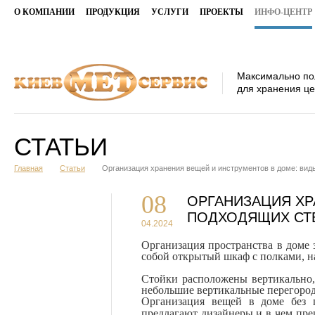
О КОМПАНИИ
ПРОДУКЦИЯ
УСЛУГИ
ПРОЕКТЫ
ИНФО-ЦЕНТР
Максимально по
для хранения ц
СТАТЬИ
Главная
Статьи
Организация хранения вещей и инструментов в доме: ви
08
ОРГАНИЗАЦИЯ ХР
ПОДХОДЯЩИХ СТ
04.2024
Организация пространства в доме 
собой открытый шкаф с полками, н
Стойки расположены вертикально,
небольшие вертикальные перегород
Организация вещей в доме без 
предлагают дизайнеры и в чем пр