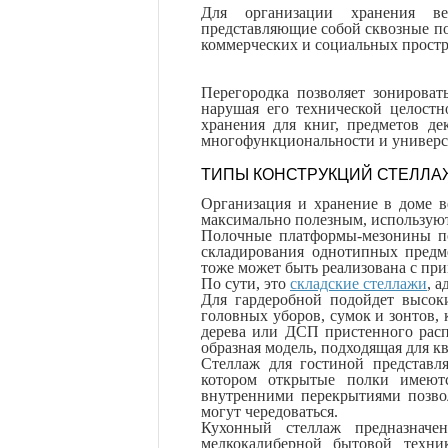
Для организации хранения вещ
представляющие собой сквозные по
коммерческих и социальных прост
Перегородка позволяет зонироват
нарушая его технической целостн
хранения для книг, предметов де
многофункциональности и универс
ТИПЫ КОНСТРУКЦИЙ СТЕЛЛА
Организация и хранение в доме в
максимально полезным, использую
Полочные платформы-мезонины по
складирования однотипных предме
тоже может быть реализована с п
По сути, это
складские стеллажи
, 
Для гардеробной подойдет высок
головных уборов, сумок и зонтов, 
дерева или ДСП пристенного расп
образная модель, подходящая для 
Стеллаж для гостиной представл
котором открытые полки имеют
внутренними перекрытиями позвол
могут чередоваться.
Кухонный стеллаж предназначе
мелкокалиберной бытовой техни