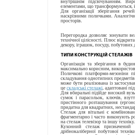
внутрішнім підсвічуванням. Вир
елементами, що трансформуються, і
Для організації зберігання рече
наскрізними поличками. Аналогічні
просторів.
Перегородка дозволяє зонувати в
технічної цілісності. Плюс відкрит
декору, іграшок, посуду, побутових 
ТИПИ КОНСТРУКЦІЙ СТЕЛАЖІВ
Організація та зберігання в буди
максимально корисним, використову
Поличкові платформи-мезоніни пі
складування однотипних предметів (
може бути реалізована із застосув
це
складські стелажі
, адаптовані пі
Для вбиральні підійде високий вуз
сумок і парасольок, ключів, взу
пристінного розташування (ергоно
придатна для квадратних, нестанда
Стелаж для вітальні є комбінова
фрагментарно і часто виконують р
на стелаж телевізор та іншу технік
Кухонний стелаж призначений д
дрібнокаліберної побутової техні