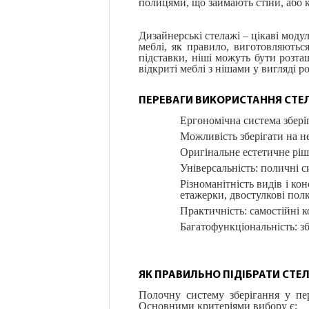
полицями, що займають стіни, або к
Дизайнерські стелажі – цікаві моду
меблі, як правило, виготовляютьс
підставки, ніші можуть бути розта
відкриті меблі з нішами у вигляді р
ПЕРЕВАГИ ВИКОРИСТАННЯ СТЕ
Ергономічна система зберіг
Можливість зберігати на не
Оригінальне естетичне рішен
Універсальність: поличні 
Різноманітність видів і ко
етажерки, двостулкові полк
Практичність: самостійні к
Багатофункціональність: зб
ЯК ПРАВИЛЬНО ПІДІБРАТИ СТЕ
Полочну систему зберігання у пе
Основними критеріями вибору є: