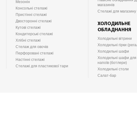
Навісне обладнання д
Мезонін
магазинів
Консольні стелажі
Стелажі для магазину
Пристінні стелажі
Двосторонні стелажі
ХОЛОДИЛЬНЕ
Кутові стелажі
ОБЛАДНАННЯ
Кондитерські стелажі
Холодильні вітрини
Хлібні стелажі
Холодильні гірки (рега
Стелаж для овочів
Холодильні шафи
Перфоровані стелажі
Холодильні шафи для
Настінні стелажі
напоїв (ботлери)
Стелажі для пластикової тари
Холодильні столи
Салат-бар