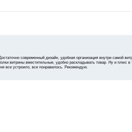
Достаточно современный дизайн, удобная организация внутри самой вит
Полки витрины вместительные, удобно раскладывать товар. Ну и плюс в 
еня все устроило, все понравилось. Рекомендую.