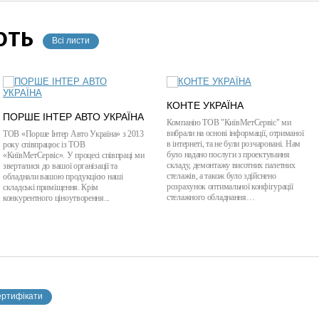
ЮТЬ
Всі листи
КОНТЕ УКРАЇНА
ПОРШЕ ІНТЕР АВТО УКРАЇНА
Компанію ТОВ "КиївМетСервіс" ми
вибрали на основі інформації, отриманої
ТОВ «Порше Інтер Авто Україна» з 2013
в інтернеті, та не були розчаровані. Нам
року співпрацює із ТОВ
було надано послуги з проектування
«КиївМетСервіс». У процесі співпраці ми
складу, демонтажу висотних палетних
зверталися до вашої організації та
стелажів, а також було здійснено
обладнали вашою продукцією наші
розрахунок оптимальної конфігурації
складські приміщення. Крім
стелажного обладнання…
конкурентного ціноутворення...
ертифікати