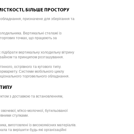
ІСТКОСТІ, БІЛЬШЕ ПРОСТОРУ
обладнання, призначене для зберігання та
холодильника. Вертикальні стелажі із
торгових точках, що працюють за
є підібрати вертикальну холодильну вітрину
изайном та принципом розташування.
нного, острівного та кутового типу.
пермаркету. Системи мобільного циклу
кціонального торговельного обладнання.
 ТИПУ
ектом з доставкою та встановленням,
овочевої, м'ясо-молочної, бутильованої
сувними стулками.
ка, виготовлені із високоякісних матеріалів.
а та вирішити будь-які організаційні