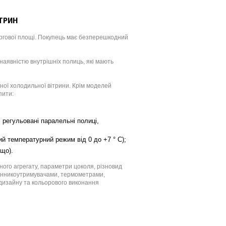
ТРИН
оргової площі. Покупець має безперешкодний
 наявністю внутрішніх полиць, які мають
ної холодильної вітрини. Крім моделей
пити:
, регульовані паралельні полиці,
чий температурний режим від 0 до +7 ° С);
ощо).
ого агрегату, параметри цоколя, різновид
цінникоутримувачами, термометрами,
дизайну та кольорового виконання