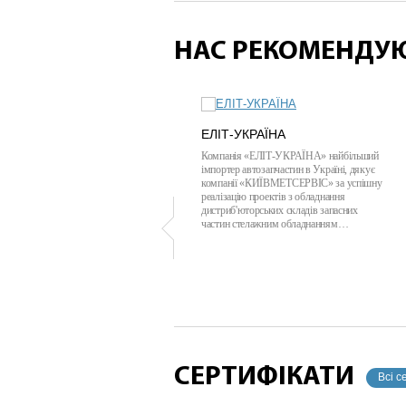
НАС РЕКОМЕНДУ
ЕЛІТ-УКРАЇНА
Компанія «ЕЛІТ-УКРАЇНА» найбільший
імпортер автозапчастин в Україні, дякує
компанії «КИЇВМЕТСЕРВІС» за успішну
реалізацію проектів з обладнання
дистриб'юторських складів запасних
частин стелажним обладнанням…
СЕРТИФІКАТИ
Всі с