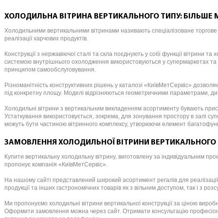
ХОЛОДИЛЬНА ВІТРИНА ВЕРТИКАЛЬНОГО ТИПУ: БІЛЬШЕ М
Холодильними вертикальними вітринами називають спеціалізоване торгове 
реалізації харчових продуктів.
Конструкції з нержавіючої сталі та скла поєднують у собі функції вітрини та 
системою внутрішнього охолодження використовуються у супермаркетах та 
принципом самообслуговування.
Різноманітність конструктивних рішень у каталозі «КиївМетСервіс» дозволя
під конкретну площу. Моделі відрізняються геометричними параметрами, д
Холодильні вітрини з вертикальним викладенням асортименту бувають присті
Устаткування використовується, зокрема, для зонування простору в залі су
можуть бути частиною вітринного комплексу, утворюючи елемент багатофун
ЗАМОВЛЕННЯ ХОЛОДИЛЬНОЇ ВІТРИНИ ВЕРТИКАЛЬНОГО
Купити вертикальну холодильну вітрину, виготовлену за індивідуальним про
пропонує компанія «КиївМетСервіс».
На нашому сайті представлений широкий асортимент регалів для реалізації 
продукції та інших гастрономічних товарів як з вільним доступом, так і з роз
Ми пропонуємо холодильні вітрини вертикальної конструкції за ціною виробни
Оформити замовлення можна через сайт. Отримати консультацію професіонал