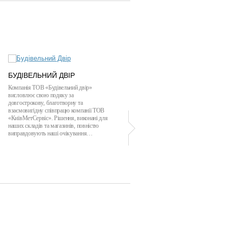
БУДІВЕЛЬНИЙ ДВІР
КАРКАТ ФЕШН
Компанія ТОВ «Будівельний двір»
ТОВ «КАРКАТ ФЕШН» висловлює
висловлює свою подяку за
подяку ТОВ «КИЇВМЕТСЕРВІС» за
довгострокову, благотворну та
професіоналізм та чіткість у виконанні
взаємовигідну співпрацю компанії ТОВ
зобов'язань. Протягом усього періоду
«КиївМетСервіс». Рішення, виконані для
співробітництва Ваша компанія проявила
наших складів та магазинів, повністю
себе як надійний та сумлінний партнер…
виправдовують наші очікування…