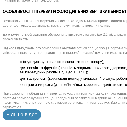
питання ви можете за телефоном.
ОСОБЛИВОСТІ І ПЕРЕВАГИ ХОЛОДИЛЬНИХ ВЕРТИКАЛЬНИХ ВІ
Вертикальна вітрина з морозильником та холодильником сприяє економії т
доступ до товару, що знаходиться, у тому числі, на верхній полиці.
Ергономічність обладнання обумовлена ​​висотою стелажу (до 2,2 м), а також
високу місткість.
Під час індивідуального замовлення обумовлюється спеціалізація вертикаль
універсального типу, що підходять для широкої товарної групи, ви можете ку
«гірку»-дискаунт (палетне завантаження товару);
для овочів та фруктів (наявність заднього похилого дзеркала
температурний режим від 0 до +10 ° С);
для гастрономії (кориговані полиці у кількості 4-5 штук, робо
з опцією заморозки (для риби, м'яса, морозива, делікатесів т
При замовленні обладнання звертайте увагу на комплектацію, тип холодильн
системи розморожування тощо. Холодильні вертикальні вітрини оснащені 
підсвічуванням, електронною системою регулювання температур. Варіанти 
варіюються.
Більше відео