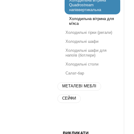
Холодильна вітрина
Quadrostream
напіввертикальна
Холодильна вітрина для
м'яса
Холодильні гірки (регали)
Холодильні шафи
Холодильні шафи для
напоїв (ботлери)
Холодильні столи
Салат-бар
МЕТАЛЕВІ МЕБЛІ
СЕЙФИ
ВИКЛИКАТИ