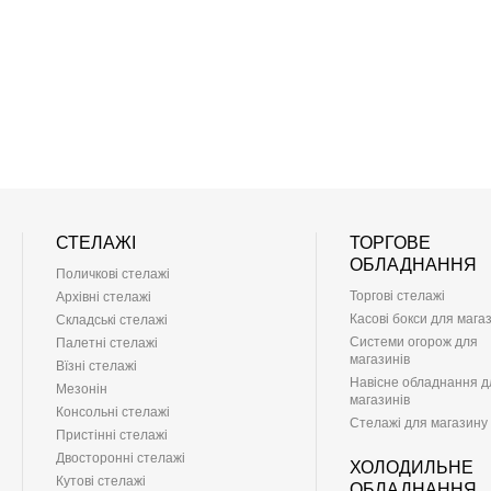
СТЕЛАЖІ
ТОРГОВЕ
ОБЛАДНАННЯ
Поличкові стелажі
Торгові стелажі
Архівні стелажі
Касові бокси для мага
Складські стелажі
Системи огорож для
Палетні стелажі
магазинів
Вїзні стелажі
Навісне обладнання д
Мезонін
магазинів
Консольні стелажі
Стелажі для магазину
Пристінні стелажі
Двосторонні стелажі
ХОЛОДИЛЬНЕ
Кутові стелажі
ОБЛАДНАННЯ