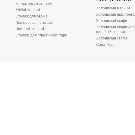
Кондитерські стелажі
Холодильні вітрини
Хлібні стелажі
Холодильні гірки (рега
Стелаж для овочів
Холодильні шафи
Перфоровані стелажі
Холодильні шафи для
Настінні стелажі
напоїв (ботлери)
Стелажі для пластикової тари
Холодильні столи
Салат-бар