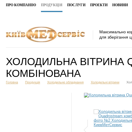
ПРО КОМПАНІЮ
ПРОДУКЦІЯ
ПОСЛУГИ
ПРОЕКТИ
НОВИНИ
Максимально ко
для зберігання ц
ХОЛОДИЛЬНА ВІТРИНА
КОМБІНОВАНА
Головна
Продукція
Холодильне обладнання
Холодильні вітрини
Хол