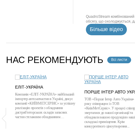
QuadroStream комбінований -
обсягу, що охолоджується, д
Більше відео
НАС РЕКОМЕНДУЮТЬ
Всі листи
ЕЛІТ-УКРАЇНА
ПОРШЕ ІНТЕР АВТО УКР
Компанія «ЕЛІТ-УКРАЇНА» найбільший
імпортер автозапчастин в Україні, дякує
ТОВ «Порше Інтер Авто Україна» 
компанії «КИЇВМЕТСЕРВІС» за успішну
року співпрацює із ТОВ
реалізацію проектів з обладнання
«КиївМетСервіс». У процесі співпр
дистриб'юторських складів запасних
зверталися до вашої організації та
частин стелажним обладнанням…
обладнали вашою продукцією наш
складські приміщення. Крім
конкурентного ціноутворення...