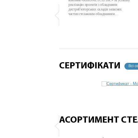
компанії «КИЇВМЕТСЕРВІС» за успішну
реалізацію проектів з обладнання
дистриб'юторських складів запасних
частин стелажним обладнанням…
СЕРТИФІКАТИ
Всі с
АСОРТИМЕНТ СТ