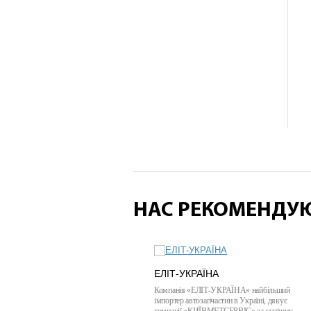
НАС РЕКОМЕНДУ
ЕЛІТ-УКРАЇНА
Компанія «ЕЛІТ-УКРАЇНА» найбільший
імпортер автозапчастин в Україні, дякує