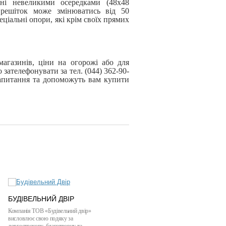
ні невеликими осередками (48х48
 решіток може змінюватись від 50
еціальні опори, які крім своїх прямих
магазинів, ціни на огорожі або для
 зателефонувати за тел. (044) 362-90-
запитання та допоможуть вам купити
БУДІВЕЛЬНИЙ ДВІР
КАРКАТ ФЕШН
Компанія ТОВ «Будівельний двір»
ТОВ «КАРКАТ ФЕШН» висловлює
висловлює свою подяку за
подяку ТОВ «КИЇВМЕТСЕРВІС» за