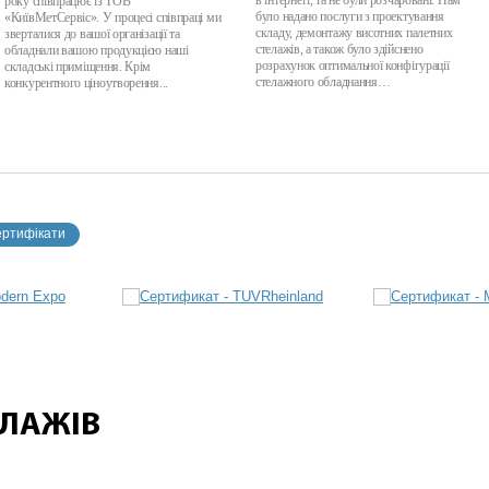
в інтернеті, та не були розчаровані. Нам
року співпрацює із ТОВ
було надано послуги з проектування
«КиївМетСервіс». У процесі співпраці ми
складу, демонтажу висотних палетних
зверталися до вашої організації та
стелажів, а також було здійснено
обладнали вашою продукцією наші
розрахунок оптимальної конфігурації
складські приміщення. Крім
стелажного обладнання…
конкурентного ціноутворення...
ертифікати
ЕЛАЖІВ