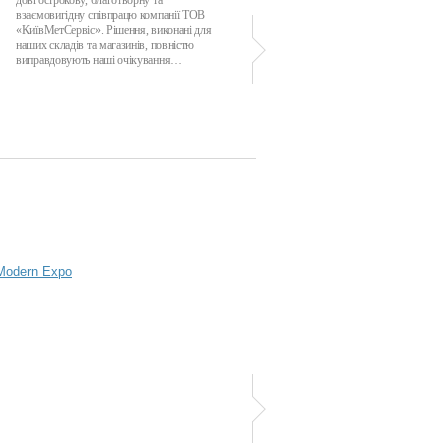
довгострокову, благотворну та
професіоналізм та чіткість у виконанні
взаємовигідну співпрацю компанії ТОВ
зобов'язань. Протягом усього періоду
«КиївМетСервіс». Рішення, виконані для
співробітництва Ваша компанія проявила
наших складів та магазинів, повністю
себе як надійний та сумлінний партнер…
виправдовують наші очікування…