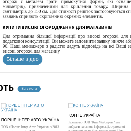
огорож є металеві грати прямокутної форми, які оснаще
міліметрів), призначеними для кріплення товару. Ширина
сантиметрів до 150 см. Для стійкості решіток застосовуються сп
завдань сприяють скріпленню окремих елементів.
КУПИТИ ВИСОКІ ОГОРОДЖЕННЯ ДЛЯ МАГАЗИНІВ
Для отримання більшої інформації про високі огорожі для 
додаткової консультації, Ви можете заповнити заявку нижче або
90. Наші менеджери з радістю дадуть відповідь на всі Ваші 
високі огорожі для магазину.
Більше відео
ЮТЬ
Всі листи
КОНТЕ УКРАЇНА
ПОРШЕ ІНТЕР АВТО УКРАЇНА
Компанію ТОВ "КиївМетСервіс" ми
вибрали на основі інформації, отриманої
ТОВ «Порше Інтер Авто Україна» з 2013