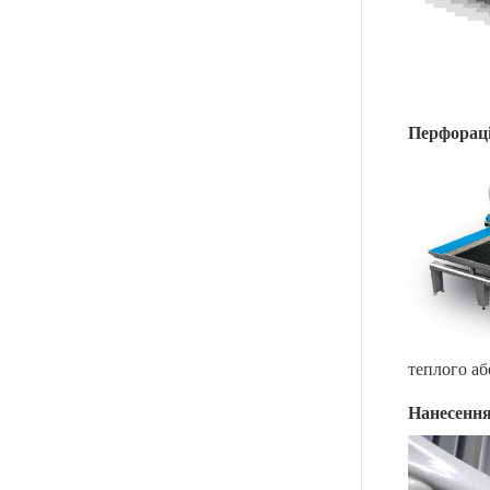
Перфораці
теплого аб
Нанесення