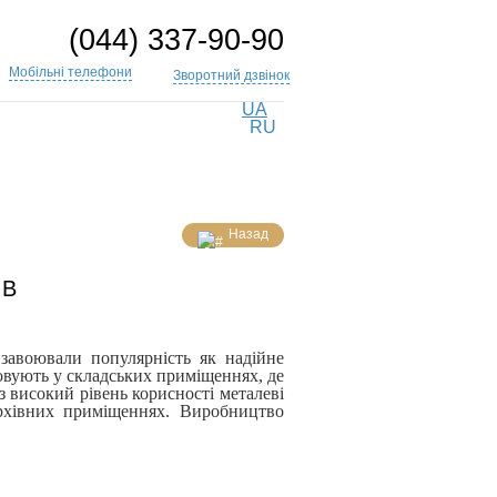
(044) 337-90-90
Мобільні телефони
Зворотний дзвінок
UA
RU
Назад
ІВ
завоювали популярність як надійне
овують у складських приміщеннях, де
з високий рівень корисності металеві
архівних приміщеннях. Виробництво