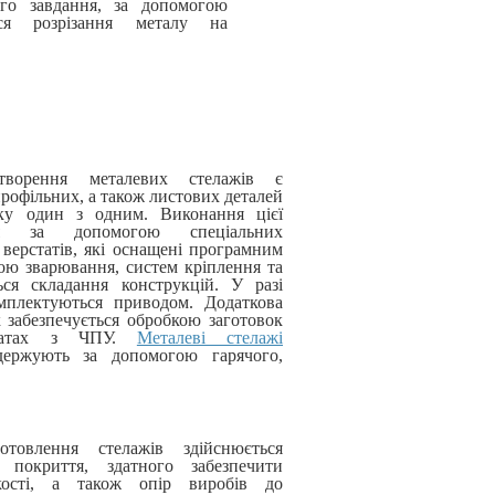
ого завдання, за допомогою
ься розрізання металу на
творення металевих стелажів є
профільних, а також листових деталей
ику один з одним. Виконання цієї
ься за допомогою спеціальних
верстатів, які оснащені програмним
ою зварювання, систем кріплення та
ься складання конструкцій. У разі
мплектуються приводом. Додаткова
к забезпечується обробкою заготовок
статах з ЧПУ.
Металеві стелажі
держують за допомогою гарячого,
товлення стелажів здійснюється
покриття, здатного забезпечити
йкості, а також опір виробів до