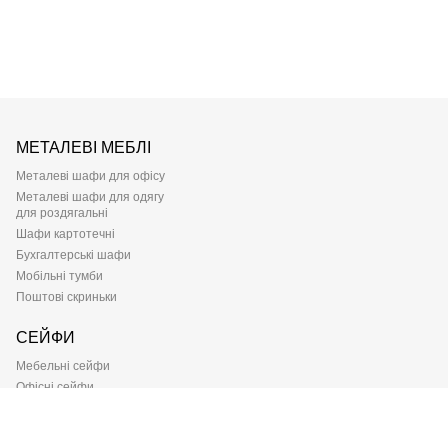
МЕТАЛЕВІ МЕБЛІ
Металеві шафи для офісу
Металеві шафи для одягу
для роздягальні
Шафи картотечні
Бухгалтерські шафи
Мобільні тумби
Поштові скриньки
СЕЙФИ
Мебельні сейфи
Офісні сейфи
Вогнестійкі сейфи
Зламостійкі сейфи