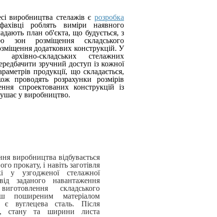
сі виробництва стелажів є
розробка
фахівці роблять виміри наявного
адають план об'єкта, що будується, з
кою зон розміщення складського
озміщення додаткових конструкцій. У
я архівно-складських стелажних
ередбачити зручний доступ із кожної
араметрів продукції, що складається,
кож проводять розрахунки розмірів
ення спроектованих конструкцій із
рушає у виробництво.
ння виробництва відбувається
го прокату, і навіть заготівля
кі у узгодженої стелажної
 від заданого навантаження
виготовлення складського
льш поширеним матеріалом
в є вуглецева сталь. Після
і, стану та ширини листа