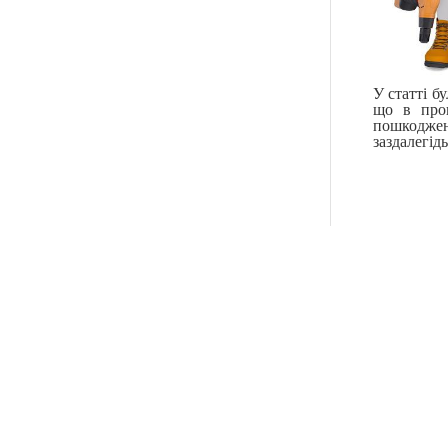
У статті б
що в проц
пошкоджен
заздалегід