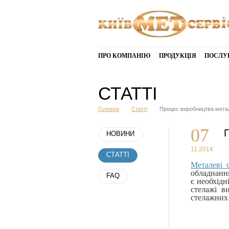
ПРО КОМПАНІЮ
ПРОДУКЦІЯ
ПОСЛУ
СТАТТІ
Головна
Статті
Процес виробництва мета
07
НОВИНИ
11.2014
СТАТТІ
Металеві 
обладнання
FAQ
є необхідн
стелажі в
стелажних 