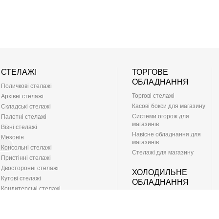
СТЕЛАЖІ
ТОРГОВЕ
ОБЛАДНАННЯ
Поличкові стелажі
Торгові стелажі
Архівні стелажі
Касові бокси для магазину
Складські стелажі
Системи огорож для
Палетні стелажі
магазинів
Вїзні стелажі
Навісне обладнання для
Мезонін
магазинів
Консольні стелажі
Стелажі для магазину
Пристінні стелажі
Двосторонні стелажі
ХОЛОДИЛЬНЕ
Кутові стелажі
ОБЛАДНАННЯ
Кондитерські стелажі
Холодильні вітрини
Хлібні стелажі
Холодильні гірки (регали)
Стелаж для овочів
Холодильні шафи