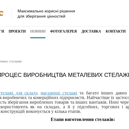
Максимально корисні рішення
для зберігання цінностей
ГИ
ПРОЕКТИ
НОВИНИ
ФОТОГАЛЕРЕЯ
ДОСТАВКА
КОНТАКТИ
левих стелажів
ПРОЦЕС ВИРОБНИЦТВА МЕТАЛЕВИХ СТЕЛАЖ
стелажі для складу
,
магазинні стелажі
та багато інших давно 
 виробничих та комерційних підприємств. Найчастіше їх застос
ість зберігання вироблених товарів та інших вантажів. Нині чере
икористовують як на складах, а й у підсобних, торгових і 
конструкцій виконується у кілька етапів.
Етапи виготовлення стелажів: