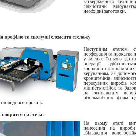
затвердженого технічн
гільйотини відбуваєт
необхідні заготовки.
я профілю та сполучні елементи стелажу
Наступним етапом с
перфорація та прокатка 
у місцях їхнього дот
операції здійснюєт
координатно-пробивних 
керуванням. За допомог
кронштейнів здійснюєт
пересувних виробів ко
міцність стійок та бало
на згинальних вер
різноманітних форм о
о холодного прокату.
 покриття на стелаж
На цьому етапі виго
нанесення на вироби 
збільшення вологості