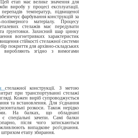
 Цей етап має велике значення для
жби виробу у процесі експлуатації.
перепадів температур, підвищеної
забезпечує фарбування конструкцій за
полімерного матеріалу. Процесу
еталевих стелажів має передувати
та ґрунтовки. Захисний шар цинку
шення вогнетривких характеристик
двищення стійкості стелажної системи
ибір покриття для архівно-складських
й виробляють згідно з вимогами
ня
стелажної конструкції. З метою
витрат при транспортуванні стелажі
игляді. Кожен виріб супроводжується
ання та встановлення. Для з'єднання
ризонтальні розкоси. Також нерідко
ами. На балках, що обладнані
є спеціальні зачепи. Самі балки
парно, після чого затискаються
ожливлюють випадкове роз'єднання.
 штрихом етапу збирання.