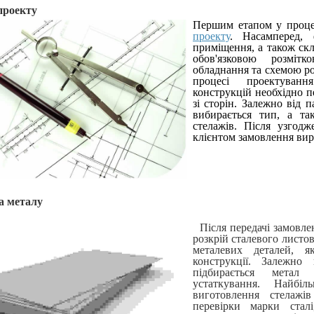
проекту
Першим етапом у проце
проекту
. Насамперед, 
приміщення, а також скл
обов'язковою розміт
обладнання та схемою р
процесі проектуванн
конструкцій необхідно п
зі сторін. Залежно від п
вибирається тип, а та
стелажів. Після узгодж
клієнтом замовлення ви
а металу
Після передачі замовле
розкрій сталевого листово
металевих деталей, я
конструкції. Залежно
підбирається метал 
устаткування. Найбі
виготовлення стелажі
перевірки марки стал