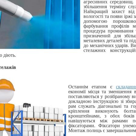
агресивних середовищ.
збільшення терміну слу
Найкращий захист від 
вологості та появи іржі 
допомогою порошково-
фарбування профілів м
процедура промивання 
призначений для збіль
металевих деталей та пі
до механічних ударів. В
стелажних конструкці
о діють.
телажів
Останнім етапом є
складан
економії місця та зменшення 
поставляються у розібраному в
докладною інструкцією зі збир
рам служать діагональні та го
кріплення виконують болт
кронштейнами, з обох боків 
навішуються між рамами по
фіксаторами. Фіксатори унем
Монтаж полиць є завершальним