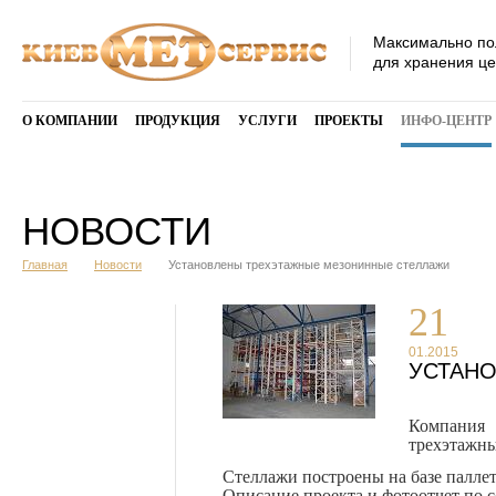
Максимально по
для хранения ц
О КОМПАНИИ
ПРОДУКЦИЯ
УСЛУГИ
ПРОЕКТЫ
ИНФО-ЦЕНТР
НОВОСТИ
Главная
Новости
Установлены трехэтажные мезонинные стеллажи
21
01.2015
УСТАН
Компания
трехэтажны
Стеллажи построены на базе паллет
Описание проекта и фотоотчет по 