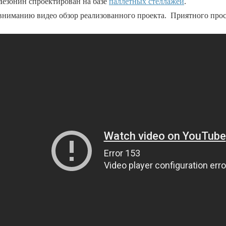
Мезонин спроектирован на базе
паллетных стеллажей
.
вниманию видео обзор реализованного проекта. Приятного прос