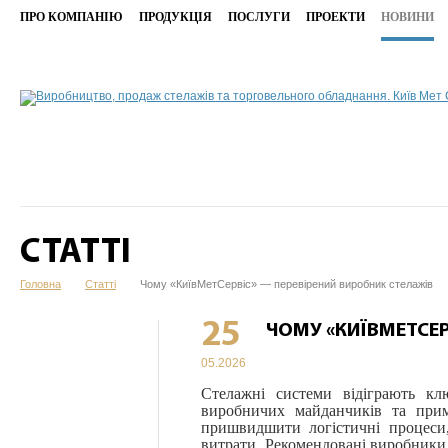
ПРО КОМПАНІЮ
ПРОДУКЦІЯ
ПОСЛУГИ
ПРОЕКТИ
НОВИНИ
СТАТТІ
Головна
Статті
Чому «КиївМетСервіс» — перевірений виробник стелажів
25
ЧОМУ «КИЇВМЕТСЕР
05.2026
Стелажні системи відіграють клю
виробничих майданчиків та примі
пришвидшити логістичні процеси,
витрати. Рекомендовані виробники 