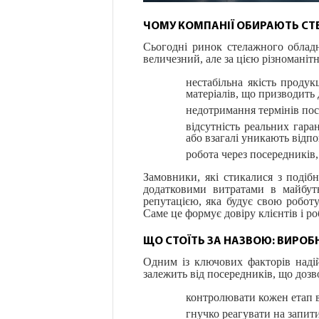
ЧОМУ КОМПАНІЇ ОБИРАЮТЬ СТЕ
Сьогодні ринок стелажного облад
величезний, але за цією різноманіт
нестабільна якість проду
матеріалів, що призводить 
недотримання термінів пост
відсутність реальних гара
або взагалі уникають відпов
робота через посередників, 
Замовники, які стикалися з подіб
додатковими витратами в майбут
репутацією, яка будує свою роботу 
Саме це формує довіру клієнтів і р
ЩО СТОЇТЬ ЗА НАЗВОЮ: ВИРОБ
Одним із ключових факторів наді
залежить від посередників, що дозв
контролювати кожен етап 
гнучко реагувати на запити