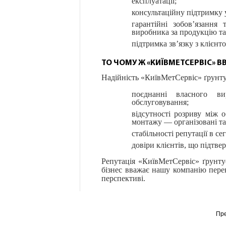
експлуатації;
консультаційну підтримку 
гарантійні зобов’язання
виробника за продукцію та
підтримка зв’язку з клієнто
ТО ЧОМУ Ж «КИЇВМЕТСЕРВІС»
Надійність «КиївМетСервіс» ґрунту
поєднанні власного ви
обслуговування;
відсутності розриву між 
монтажу — організовані та
стабільності репутації в се
довіри клієнтів, що підтв
Репутація «КиївМетСервіс» ґрунтує
бізнес вважає нашу компанію пере
перспективі.
Пр