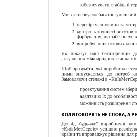
забезпечувати стабільні т
Ми застосовуємо багатоступеневий к
перевірку сировини та матер
контроль точності виготовле
фарбування, що забезпечує ви
випробування готових констру
Як показує наш багаторічний до
актуальних міжнародних стандартів 
Щоб зрозуміти, які виробники стел
ними випускається, до потреб кл
Замовляючи стелажі в «КиївМетСерв
проектування систем зберіг
адаптацію їх до особливос
можливість розширення ст
КОЛИ ГОВОРЯТЬ НЕ СЛОВА, А Р
Досвід будь-якої виробничої ко
«КиївМетСервіс» успішно реалізува
країни та впроваджує рішення для р