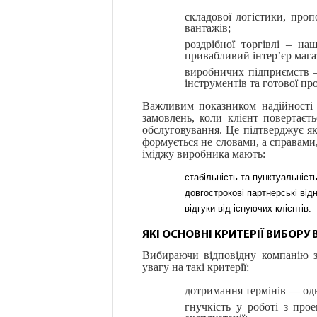
складової логістики, проп
вантажів;
роздрібної торгівлі – на
привабливий інтер’єр мага
виробничих підприємств —
інструментів та готової про
Важливим показником надійності к
замовлень, коли клієнт повертаєт
обслуговування. Це підтверджує як
формується не словами, а справами
іміджу виробника мають:
стабільність та пунктуальність
довгострокові партнерські від
відгуки від існуючих клієнтів.
ЯКІ ОСНОВНІ КРИТЕРІЇ ВИБОРУ
Вибираючи відповідну компанію зі
увагу на такі критерії:
дотримання термінів — од
гнучкість у роботі з пр