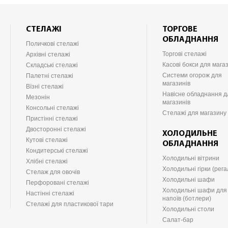
СТЕЛАЖІ
ТОРГОВЕ
ОБЛАДНАННЯ
Поличкові стелажі
Торгові стелажі
Архівні стелажі
Касові бокси для мага
Складські стелажі
Системи огорож для
Палетні стелажі
магазинів
Вїзні стелажі
Навісне обладнання д
Мезонін
магазинів
Консольні стелажі
Стелажі для магазину
Пристінні стелажі
Двосторонні стелажі
ХОЛОДИЛЬНЕ
Кутові стелажі
ОБЛАДНАННЯ
Кондитерські стелажі
Холодильні вітрини
Хлібні стелажі
Холодильні гірки (рега
Стелаж для овочів
Холодильні шафи
Перфоровані стелажі
Холодильні шафи для
Настінні стелажі
напоїв (ботлери)
Стелажі для пластикової тари
Холодильні столи
Салат-бар